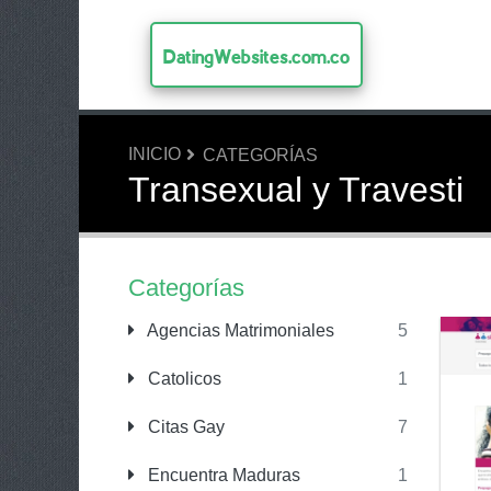
DatingWebsites.com.co
INICIO
CATEGORÍAS
Transexual y Travesti
Categorías
Agencias Matrimoniales
5
Catolicos
1
Citas Gay
7
Encuentra Maduras
1