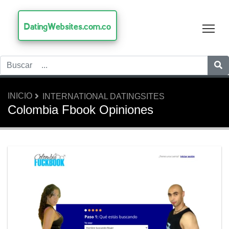
DatingWebsites.com.co
Tog
INICIO
INTERNATIONAL DATINGSITES
Colombia Fbook Opiniones