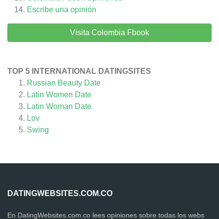
Escribe una opinión
Visita Colombia Fbook
TOP 5 INTERNATIONAL DATINGSITES
Russian Beauty Date
Latin Women Date
Latin Woman Date
Lov
Swing
DATINGWEBSITES.COM.CO
En DatingWebsites.com.co lees opiniones sobre todas los webs