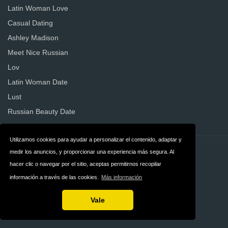
Latin Woman Love
Casual Dating
Ashley Madison
Meet Nice Russian
Lov
Latin Woman Date
Lust
Russian Beauty Date
Utilizamos cookies para ayudar a personalizar el contenido, adaptar y
Contacto
Privacidad
medir los anuncios, y proporcionar una experiencia más segura. Al
hacer clic o navegar por el sitio, aceptas permitirnos recopilar
Términos y
Colombia
información a través de las cookies.
Más información
condiciones
Vale
Copyright © 2026 DatingWebsites.com.co