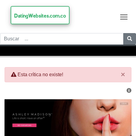
DatingWebsites.com.co
Tog
×
Esta crítica no existe!